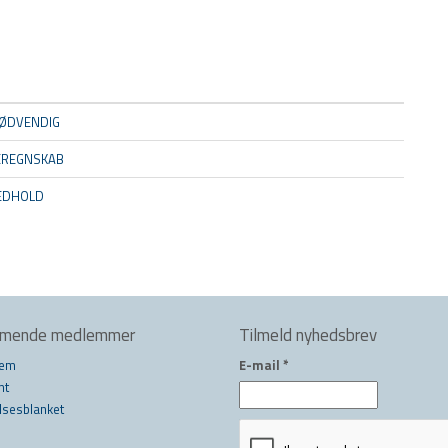
ØDVENDIG
EREGNSKAB
MEDHOLD
mmende medlemmer
Tilmeld nyhedsbrev
lem
E-mail
*
nt
lsesblanket