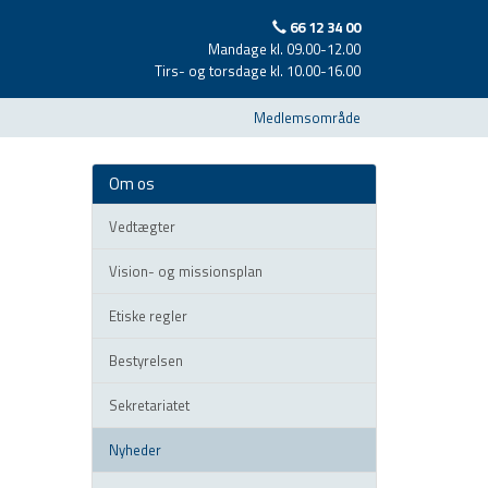
66 12 34 00
Mandage kl. 09.00-12.00
Tirs- og torsdage kl. 10.00-16.00
Medlemsområde
Om os
Vedtægter
Vision- og missionsplan
Etiske regler
Bestyrelsen
Sekretariatet
Nyheder