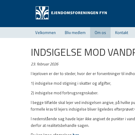
Velkommen
Bliv medlem
Om os
Kontakt
INDSIGELSE MOD VAN
23. februar 2026
I lejeloven er der to steder, hvor der er forventninger til indho
1) indsigelse mod stigning i skatter og afgifter,
2) indsigelse mod forbrugsregnskaber.
I begge tilfælde skal lejer ved indsigelsen angive, på hvilke
formelle krav til lejers indsigelse bliver ligeledes efterprøve
I nedenstående sag havde lejer ikke angivet de punkter i va
derfor at realitetsbehandle sagen.