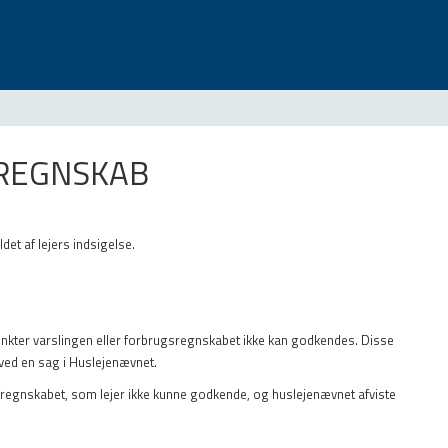
DREGNSKAB
ldet af lejers indsigelse.
 punkter varslingen eller forbrugsregnskabet ikke kan godkendes. Disse
t ved en sag i Huslejenævnet.
ndregnskabet, som lejer ikke kunne godkende, og huslejenævnet afviste