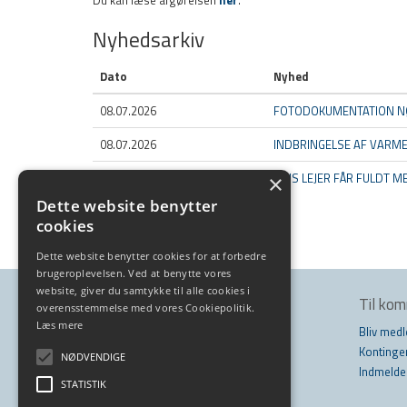
Du kan læse afgørelsen
her
.
Nyhedsarkiv
Dato
Nyhed
08.07.2026
FOTODOKUMENTATION N
08.07.2026
INDBRINGELSE AF VARM
08.07.2026
HVIS LEJER FÅR FULDT 
×
Dette website benytter
Vis alle (453)
cookies
Dette website benytter cookies for at forbedre
brugeroplevelsen. Ved at benytte vores
website, giver du samtykke til alle cookies i
Kontakt os
Til ko
overensstemmelse med vores Cookiepolitik.
Læs mere
Tarupvej 80
Bliv med
5210 Odense NV
Kontinge
NØDVENDIGE
Telefon: 66 12 34 00
Indmelde
STATISTIK
info@effyn.dk