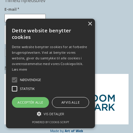
Tilmeld nyhedsbrev
E-mail
*
×
Dette website benytter
cookies
Dette website benytter cookies for at forbedre
brugeroplevelsen. Ved at benytte vores
website, giver du samtykke til alle cookies i
overensstemmelse med vores Cookiepolitik.
Medlem af
Læs mere
NØDVENDIGE
STATISTIK
ACCEPTÉR ALLE
AFVIS ALLE
VIS DETALJER
POWERED BY COOKIE-SCRIPT
Made by
Art of Web