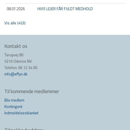
08.07.2026
HVIS LEJER FÅR FULDT MEDHOLD
Vis alle (453)
Kontakt os
Tarupvej 80
5210 Odense NV
Telefon: 66 12 34 00
info@effyn.dk
Til kommende medlemmer
Bliv medlem
Kontingent
Indmeldelsesblanket