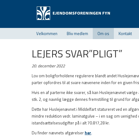
Velkommen
Bliv medlem
Om os
Kontakt
LEJERS SVAR”PLIGT”
20. december 2022
Lov om boligforholdene regulerere blandt andet Huslejenæ
parter opfordres til at svare nævenene inden for en given fris
Hvis en af parterne ikke svarer, så kan Huslejenævnet vælge 
stk. 2, og navnlig lægge dennes fremstilling til grund for afg
Dette har Huslejenævnet i Middelfart statureret ved en afgø
mindre reduktion vedr. laminatgulve – i en sag om uenighed 
istandsættelsesudgifter på i alt 70.817,28 kr.
Du finder nævnets afgørelser
her
.