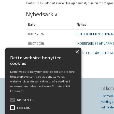
Derfor HUSK altid at svare Huslejenævnet, hvis du modtager 
Nyhedsarkiv
Dato
Nyhed
08.07.2026
FOTODOKUMENTATION N
08.07.2026
INDBRINGELSE AF VARM
×
08.07.2026
HVIS LEJER FÅR FULDT 
Dette website benytter
cookies
Vis alle (453)
Dette website benytter cookies for at forbedre
brugeroplevelsen. Ved at benytte vores
website, giver du samtykke til alle cookies i
overensstemmelse med vores Cookiepolitik.
Kontakt os
Til ko
Læs mere
Tarupvej 80
Bliv med
NØDVENDIGE
5210 Odense NV
Kontinge
Telefon: 66 12 34 00
Indmelde
STATISTIK
info@effyn.dk