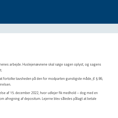
vnenes arbejde. Huslejenævnene skal søge sagen oplyst, og sagens
t.
at fortolke tavsheden på den for modparten gunstigste måde, jf. § 86,
ørelsen.
relse af 15. december 2022, hvor udlejer fik medhold – dog med en
om afregning af depositum. Lejerne blev således pålagt at betale