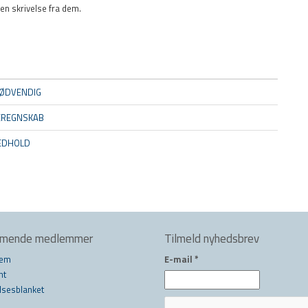
en skrivelse fra dem.
ØDVENDIG
EREGNSKAB
MEDHOLD
mmende medlemmer
Tilmeld nyhedsbrev
lem
E-mail
*
nt
lsesblanket