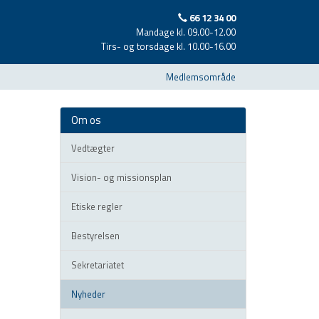
66 12 34 00
Mandage kl. 09.00-12.00
Tirs- og torsdage kl. 10.00-16.00
Medlemsområde
Om os
Vedtægter
Vision- og missionsplan
Etiske regler
Bestyrelsen
Sekretariatet
Nyheder