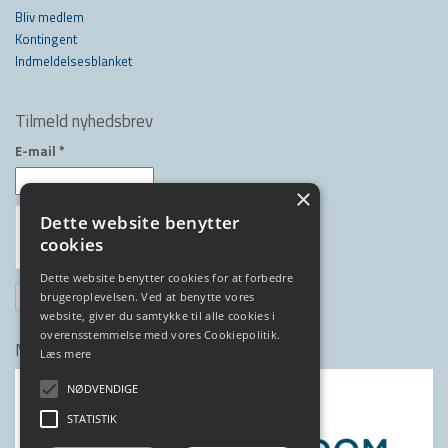
Bliv medlem
Kontingent
Indmeldelsesblanket
Tilmeld nyhedsbrev
E-mail
*
×
Dette website benytter
cookies
Dette website benytter cookies for at forbedre
brugeroplevelsen. Ved at benytte vores
website, giver du samtykke til alle cookies i
overensstemmelse med vores Cookiepolitik.
Medlem af
Læs mere
NØDVENDIGE
STATISTIK