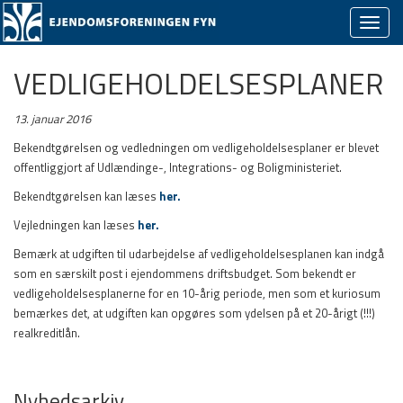
Skjul/v
naviga
VEDLIGEHOLDELSESPLANER
13. januar 2016
Bekendtgørelsen og vedledningen om vedligeholdelsesplaner er blevet
offentliggjort af Udlændinge-, Integrations- og Boligministeriet.
Bekendtgørelsen kan læses
her.
Vejledningen kan læses
her.
Bemærk at udgiften til udarbejdelse af vedligeholdelsesplanen kan indgå
som en særskilt post i ejendommens driftsbudget. Som bekendt er
vedligeholdelsesplanerne for en 10-årig periode, men som et kuriosum
bemærkes det, at udgiften kan opgøres som ydelsen på et 20-årigt (!!!)
realkreditlån.
Nyhedsarkiv