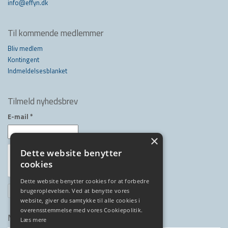
info@effyn.dk
Til kommende medlemmer
Bliv medlem
Kontingent
Indmeldelsesblanket
Tilmeld nyhedsbrev
E-mail
*
×
Dette website benytter
cookies
Dette website benytter cookies for at forbedre
brugeroplevelsen. Ved at benytte vores
website, giver du samtykke til alle cookies i
overensstemmelse med vores Cookiepolitik.
Medlem af
Læs mere