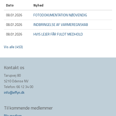
Dato
Nyhed
08.07.2026
FOTODOKUMENTATION NØDVENDIG
08.07.2026
INDBRINGELSE AF VARMEREGNSKAB
08.07.2026
HVIS LEJER FÅR FULDT MEDHOLD
Vis alle (453)
Kontakt os
Tarupvej 80
5210 Odense NV
Telefon: 66 12 34 00
info@effyn.dk
Til kommende medlemmer
Bliv medlem