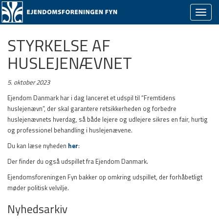
Skjul/v
naviga
STYRKELSE AF
HUSLEJENÆVNET
5. oktober 2023
Ejendom Danmark har i dag lanceret et udspil til “Fremtidens
huslejenævn”, der skal garantere retsikkerheden og forbedre
huslejenævnets hverdag, så både lejere og udlejere sikres en fair, hurtig
og professionel behandling i huslejenævene.
Du kan læse nyheden
her
:
Der finder du også udspillet fra Ejendom Danmark.
Ejendomsforeningen Fyn bakker op omkring udspillet, der forhåbetligt
møder politisk velvilje.
Nyhedsarkiv