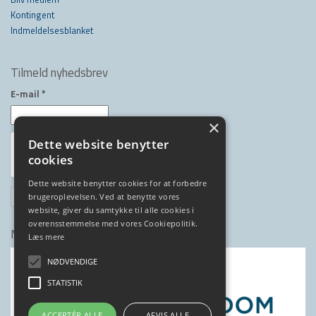
Kontingent
Indmeldelsesblanket
Tilmeld nyhedsbrev
E-mail
*
×
Dette website benytter
cookies
Dette website benytter cookies for at forbedre
brugeroplevelsen. Ved at benytte vores
website, giver du samtykke til alle cookies i
overensstemmelse med vores Cookiepolitik.
Medlem af
Læs mere
NØDVENDIGE
STATISTIK
ACCEPTÉR ALLE
AFVIS ALLE