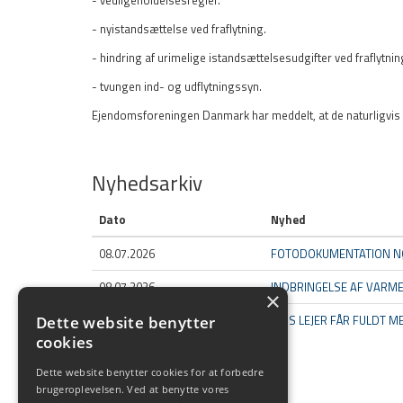
- vedligeholdelsesregler.
- nyistandsættelse ved fraflytning.
- hindring af urimelige istandsættelsesudgifter ved fraflytnin
- tvungen ind- og udflytningssyn.
Ejendomsforeningen Danmark har meddelt, at de naturligvis d
Nyhedsarkiv
Dato
Nyhed
08.07.2026
FOTODOKUMENTATION N
08.07.2026
INDBRINGELSE AF VARM
×
08.07.2026
HVIS LEJER FÅR FULDT 
Dette website benytter
cookies
Vis alle (453)
Dette website benytter cookies for at forbedre
brugeroplevelsen. Ved at benytte vores