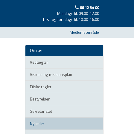
66 12 34 00
Mandage kl. 09.00-12.00
Tirs- og torsdage kl. 10.00-16.00
Medlemsområde
Om os
Vedtægter
Vision- og missionsplan
Etiske regler
Bestyrelsen
Sekretariatet
Nyheder