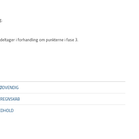
g.
eltager i forhandling om punkterne i fase 3.
ØDVENDIG
EREGNSKAB
MEDHOLD