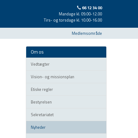
66 12 34 00
Mandage kl. 09.00-12.00
Tirs- og torsdage kl. 10.00-16.00
Medlemsområde
Om os
Vedtægter
Vision- og missionsplan
Etiske regler
Bestyrelsen
Sekretariatet
Nyheder