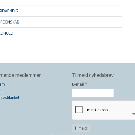
ØDVENDIG
EREGNSKAB
MEDHOLD
mmende medlemmer
Tilmeld nyhedsbrev
lem
E-mail
*
nt
lsesblanket