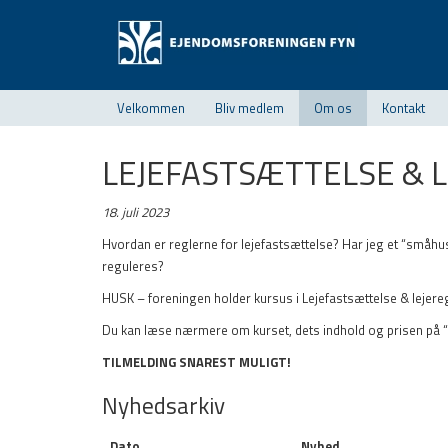
Velkommen
Bliv medlem
Om os
Kontakt
LEJEFASTSÆTTELSE & 
18. juli 2023
Hvordan er reglerne for lejefastsættelse? Har jeg et “småh
reguleres?
HUSK – foreningen holder kursus i Lejefastsættelse & lejer
Du kan læse nærmere om kurset, dets indhold og prisen p
TILMELDING SNAREST MULIGT!
Nyhedsarkiv
Dato
Nyhed