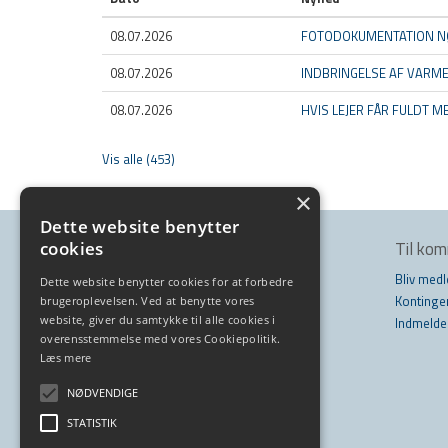
08.07.2026
FOTODOKUMENTATION N
08.07.2026
INDBRINGELSE AF VARM
08.07.2026
HVIS LEJER FÅR FULDT 
Vis alle (453)
×
Dette website benytter
Kontakt os
Til ko
cookies
Tarupvej 80
Bliv med
Dette website benytter cookies for at forbedre
5210 Odense NV
Kontinge
brugeroplevelsen. Ved at benytte vores
website, giver du samtykke til alle cookies i
Telefon: 66 12 34 00
Indmelde
overensstemmelse med vores Cookiepolitik.
info@effyn.dk
Læs mere
NØDVENDIGE
STATISTIK