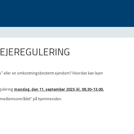
LEJEREGULERING
us” eller en omkostningsbestemt ejendom? Hvordan kan lejen
egulering
mandag, den 11. september 2023, kl. 09.30-13.00.
å “medlemsområdet” på hjemmesiden.