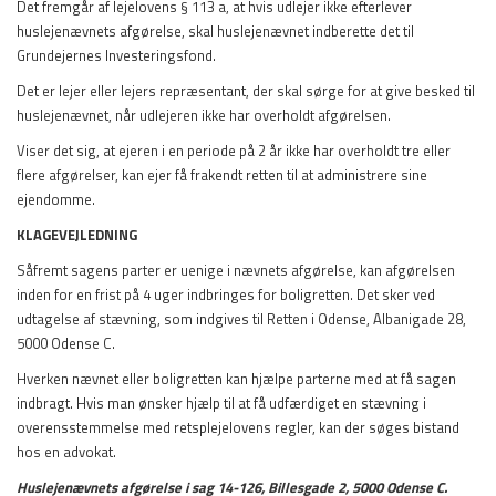
Det fremgår af lejelovens § 113 a, at hvis udlejer ikke efterlever
huslejenævnets afgørelse, skal huslejenævnet indberette det til
Grundejernes Investeringsfond.
Det er lejer eller lejers repræsentant, der skal sørge for at give besked til
huslejenævnet, når udlejeren ikke har overholdt afgørelsen.
Viser det sig, at ejeren i en periode på 2 år ikke har overholdt tre eller
flere afgørelser, kan ejer få frakendt retten til at administrere sine
ejendomme.
KLAGEVEJLEDNING
Såfremt sagens parter er uenige i nævnets afgørelse, kan afgørelsen
inden for en frist på 4 uger indbringes for boligretten. Det sker ved
udtagelse af stævning, som indgives til Retten i Odense, Albanigade 28,
5000 Odense C.
Hverken nævnet eller boligretten kan hjælpe parterne med at få sagen
indbragt. Hvis man ønsker hjælp til at få udfærdiget en stævning i
overensstemmelse med retsplejelovens regler, kan der søges bistand
hos en advokat.
Huslejenævnets afgørelse i sag 14-126, Billesgade 2, 5000 Odense C.