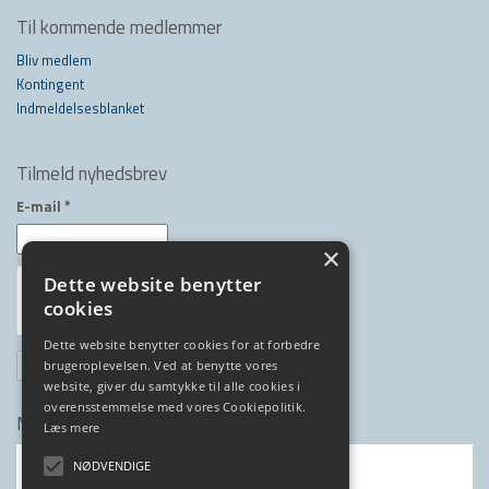
Til kommende medlemmer
Bliv medlem
Kontingent
Indmeldelsesblanket
Tilmeld nyhedsbrev
E-mail
*
×
Dette website benytter
cookies
Dette website benytter cookies for at forbedre
brugeroplevelsen. Ved at benytte vores
website, giver du samtykke til alle cookies i
overensstemmelse med vores Cookiepolitik.
Medlem af
Læs mere
NØDVENDIGE