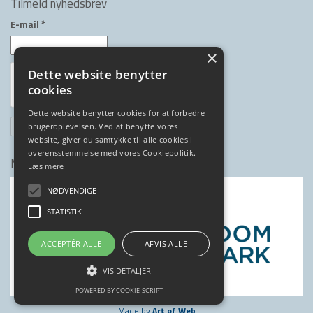
Tilmeld nyhedsbrev
E-mail
*
×
Dette website benytter
cookies
Dette website benytter cookies for at forbedre
brugeroplevelsen. Ved at benytte vores
website, giver du samtykke til alle cookies i
overensstemmelse med vores Cookiepolitik.
Medlem af
Læs mere
NØDVENDIGE
STATISTIK
ACCEPTÉR ALLE
AFVIS ALLE
VIS DETALJER
POWERED BY COOKIE-SCRIPT
Made by
Art of Web