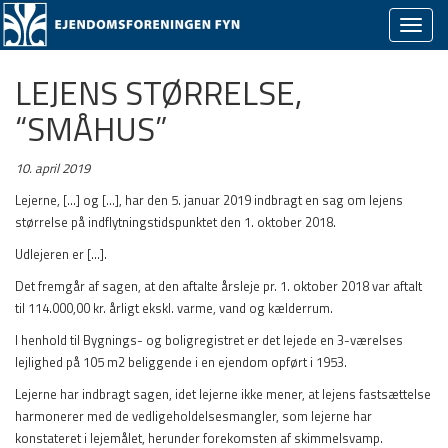
Skjul/v
naviga
LEJENS STØRRELSE,
“SMÅHUS”
10. april 2019
Lejerne, [...] og [...], har den 5. januar 2019 indbragt en sag om lejens
størrelse på indflytningstidspunktet den 1. oktober 2018.
Udlejeren er [...].
Det fremgår af sagen, at den aftalte årsleje pr. 1. oktober 2018 var aftalt
til 114.000,00 kr. årligt ekskl. varme, vand og kælderrum.
I henhold til Bygnings- og boligregistret er det lejede en 3-værelses
lejlighed på 105 m2 beliggende i en ejendom opført i 1953.
Lejerne har indbragt sagen, idet lejerne ikke mener, at lejens fastsættelse
harmonerer med de vedligeholdelsesmangler, som lejerne har
konstateret i lejemålet, herunder forekomsten af skimmelsvamp.