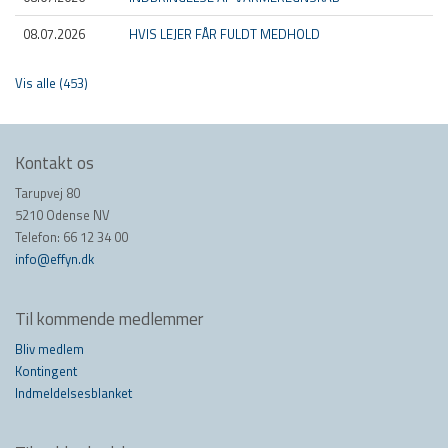
08.07.2026
HVIS LEJER FÅR FULDT MEDHOLD
Vis alle (453)
Kontakt os
Tarupvej 80
5210 Odense NV
Telefon: 66 12 34 00
info@effyn.dk
Til kommende medlemmer
Bliv medlem
Kontingent
Indmeldelsesblanket