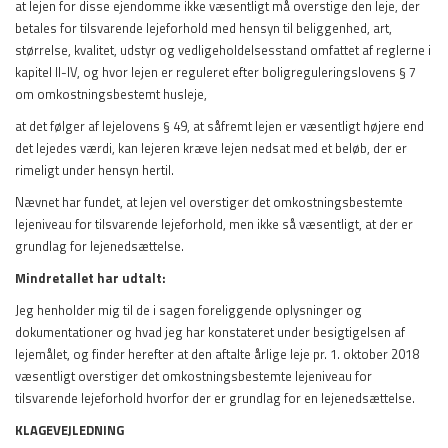
at lejen for disse ejendomme ikke væsentligt må overstige den leje, der
betales for tilsvarende lejeforhold med hensyn til beliggenhed, art,
størrelse, kvalitet, udstyr og vedligeholdelsesstand omfattet af reglerne i
kapitel II-IV, og hvor lejen er reguleret efter boligreguleringslovens § 7
om omkostningsbestemt husleje,
at det følger af lejelovens § 49, at såfremt lejen er væsentligt højere end
det lejedes værdi, kan lejeren kræve lejen nedsat med et beløb, der er
rimeligt under hensyn hertil.
Nævnet har fundet, at lejen vel overstiger det omkostningsbestemte
lejeniveau for tilsvarende lejeforhold, men ikke så væsentligt, at der er
grundlag for lejenedsættelse.
Mindretallet har udtalt:
Jeg henholder mig til de i sagen foreliggende oplysninger og
dokumentationer og hvad jeg har konstateret under besigtigelsen af
lejemålet, og finder herefter at den aftalte årlige leje pr. 1. oktober 2018
væsentligt overstiger det omkostningsbestemte lejeniveau for
tilsvarende lejeforhold hvorfor der er grundlag for en lejenedsættelse.
KLAGEVEJLEDNING