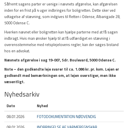
Såfremt sagens parter er uenige i nævnets afgørelse, kan afgørelsen
inden for en frist på 4 uger indbringes for boligretten. Dette sker ved
udtagelse af stævning, som indgives til Retten i Odense, Albanigade 28,
5000 Odense C.
Hverken nævnet eller boligretten kan hjælpe parterne med at få sagen
indbragt. Hvis man ønsker hjælp til at få udfærdiget en stævning i
overensstemmelse med retsplejelovens regler, kan der søges bistand
hos en advokat.
Nævnets afgørelse i sag 19-007, Sdr. Boulevard, 5000 Odense C.
Note – den godkendte leje svarer til ca. 1.086 kr. pr. kvm. Lejen er
godkendt med bemærkningen om, at lejen overstiger, men ikke
væsentligt.
Nyhedsarkiv
Dato
Nyhed
08.07.2026
FOTODOKUMENTATION NØDVENDIG
08.07.2026
INDBRINGELSE AF VARMEREGNSKAB