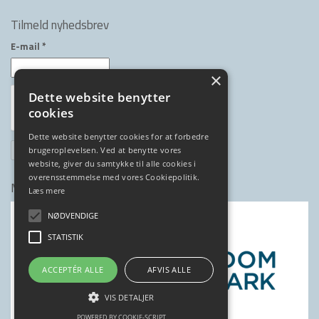
Tilmeld nyhedsbrev
E-mail
*
×
Dette website benytter
cookies
Dette website benytter cookies for at forbedre
brugeroplevelsen. Ved at benytte vores
website, giver du samtykke til alle cookies i
overensstemmelse med vores Cookiepolitik.
Medlem af
Læs mere
NØDVENDIGE
STATISTIK
ACCEPTÉR ALLE
AFVIS ALLE
VIS DETALJER
POWERED BY COOKIE-SCRIPT