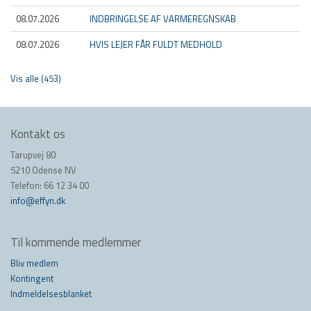
08.07.2026
INDBRINGELSE AF VARMEREGNSKAB
08.07.2026
HVIS LEJER FÅR FULDT MEDHOLD
Vis alle (453)
Kontakt os
Tarupvej 80
5210 Odense NV
Telefon: 66 12 34 00
info@effyn.dk
Til kommende medlemmer
Bliv medlem
Kontingent
Indmeldelsesblanket