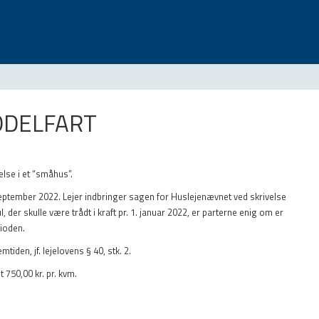
DDELFART
lse i et “småhus”.
 september 2022. Lejer indbringer sagen for Huslejenævnet ved skrivelse
l, der skulle være trådt i kraft pr. 1. januar 2022, er parterne enig om er
rioden.
tiden, jf. lejelovens § 40, stk. 2.
 750,00 kr. pr. kvm.