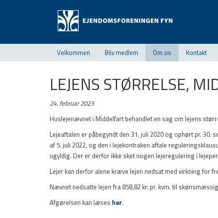
Velkommen
Bliv medlem
Om os
Kontakt
LEJENS STØRRELSE, MI
24. februar 2023
Huslejenævnet i Middelfart behandlet en sag om lejens større
Lejeaftalen er påbegyndt den 31. juli 2020 og ophørt pr. 30.
af 5. juli 2022, og den i lejekontraken aftale reguleringsklausu
ugyldig. Der er derfor ikke sket nogen lejeregulering i lejepe
Lejer kan derfor alene kræve lejen nedsat med virkning for frem
Nævnet nedsatte lejen fra 858,82 kr. pr. kvm. til skønsmæssigt
Afgørelsen kan læses
her
.