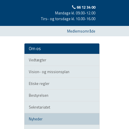
66 12 34 00
Mandage kl. 09.00-12.00
Tirs- og torsdage kl. 10.00-16.00
Medlemsområde
Om os
Vedtægter
Vision- og missionsplan
Etiske regler
Bestyrelsen
Sekretariatet
Nyheder