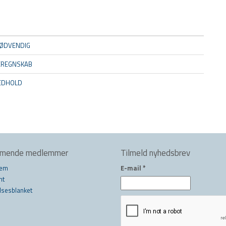
ØDVENDIG
EREGNSKAB
MEDHOLD
mmende medlemmer
Tilmeld nyhedsbrev
lem
E-mail
*
nt
lsesblanket