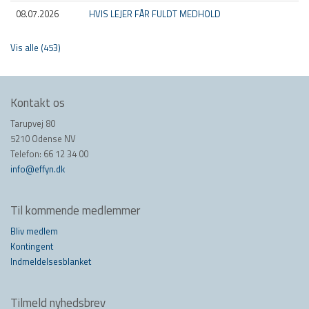
08.07.2026
HVIS LEJER FÅR FULDT MEDHOLD
Vis alle (453)
Kontakt os
Tarupvej 80
5210 Odense NV
Telefon: 66 12 34 00
info@effyn.dk
Til kommende medlemmer
Bliv medlem
Kontingent
Indmeldelsesblanket
Tilmeld nyhedsbrev