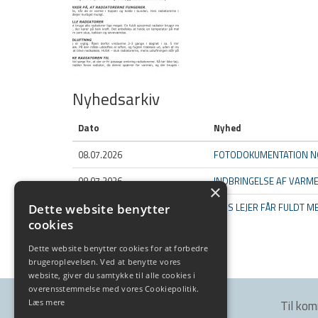
Nyhedsarkiv
Dato
Nyhed
08.07.2026
FOTODOKUMENTATION N
08.07.2026
INDBRINGELSE AF VARM
×
08.07.2026
HVIS LEJER FÅR FULDT 
Dette website benytter
cookies
Vis alle (453)
Dette website benytter cookies for at forbedre
brugeroplevelsen. Ved at benytte vores
website, giver du samtykke til alle cookies i
overensstemmelse med vores Cookiepolitik.
Læs mere
Kontakt os
Til ko