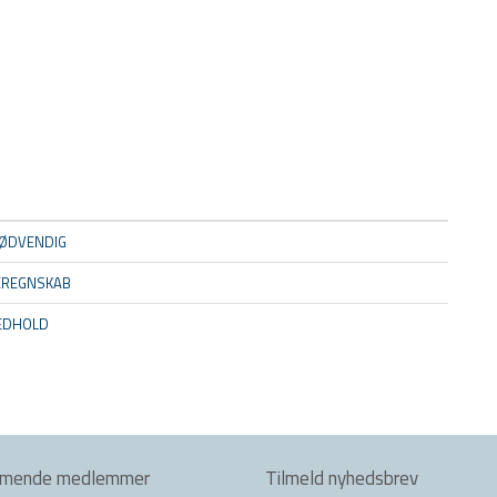
ØDVENDIG
EREGNSKAB
MEDHOLD
mmende medlemmer
Tilmeld nyhedsbrev