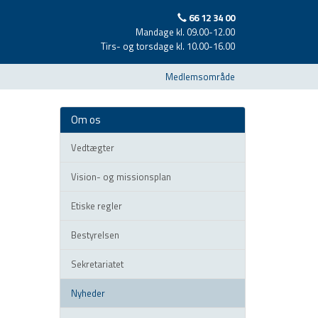
66 12 34 00
Mandage kl. 09.00-12.00
Tirs- og torsdage kl. 10.00-16.00
Medlemsområde
Om os
Vedtægter
Vision- og missionsplan
Etiske regler
Bestyrelsen
Sekretariatet
Nyheder