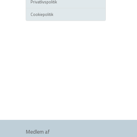
Privatlivspolitik
Cookiepolitik
Medlem af