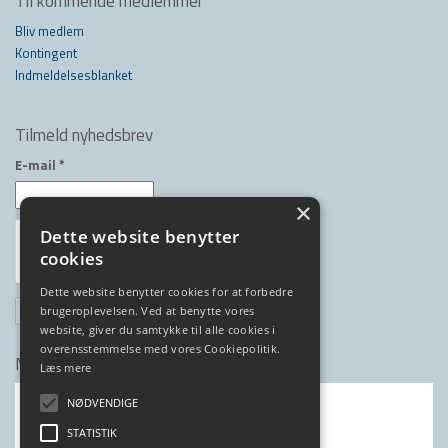
Til kommende medlemmer
Bliv medlem
Kontingent
Indmeldelsesblanket
Tilmeld nyhedsbrev
E-mail
*
×
Dette website benytter
cookies
Dette website benytter cookies for at forbedre
brugeroplevelsen. Ved at benytte vores
website, giver du samtykke til alle cookies i
overensstemmelse med vores Cookiepolitik.
Medlem af
Læs mere
NØDVENDIGE
STATISTIK