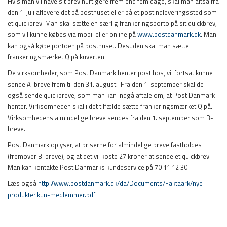
Hvis man vil have sit brev hurtigere frem end fem dage, skal man altså fra
den 1. juli aflevere det på posthuset eller på et postindleveringssted som
et quickbrev. Man skal sætte en særlig frankeringsporto på sit quickbrev,
som vil kunne købes via mobil eller online på
www.postdanmark.dk
. Man
kan også købe portoen på posthuset. Desuden skal man sætte
frankeringsmærket Q på kuverten.
De virksomheder, som Post Danmark henter post hos, vil fortsat kunne
sende A-breve frem til den 31. august. Fra den 1. september skal de
også sende quickbreve, som man kan indgå aftale om, at Post Danmark
henter. Virksomheden skal i det tilfælde sætte frankeringsmærket Q på.
Virksomhedens almindelige breve sendes fra den 1. september som B-
breve.
Post Danmark oplyser, at priserne for almindelige breve fastholdes
(fremover B-breve), og at det vil koste 27 kroner at sende et quickbrev.
Man kan kontakte Post Danmarks kundeservice på 70 11 12 30.
Læs også
http://www.postdanmark.dk/da/Documents/Faktaark/nye-
produkter.kun-medlemmer.pdf