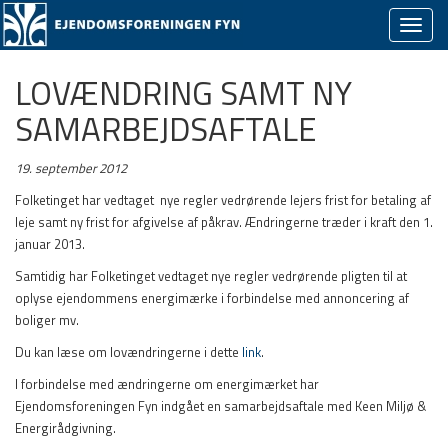
Skjul/v
naviga
LOVÆNDRING SAMT NY
SAMARBEJDSAFTALE
19. september 2012
Folketinget har vedtaget nye regler vedrørende lejers frist for betaling af
leje samt ny frist for afgivelse af påkrav. Ændringerne træder i kraft den 1.
januar 2013.
Samtidig har Folketinget vedtaget nye regler vedrørende pligten til at
oplyse ejendommens energimærke i forbindelse med annoncering af
boliger mv.
Du kan læse om lovændringerne i dette
link
.
I forbindelse med ændringerne om energimærket har
Ejendomsforeningen Fyn indgået en samarbejdsaftale med Keen Miljø &
Energirådgivning.